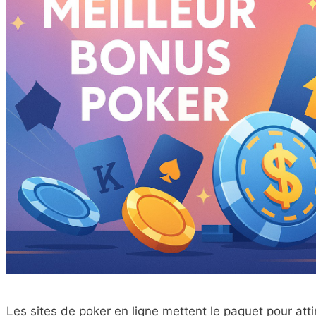
Les sites de poker en ligne mettent le paquet pour atti