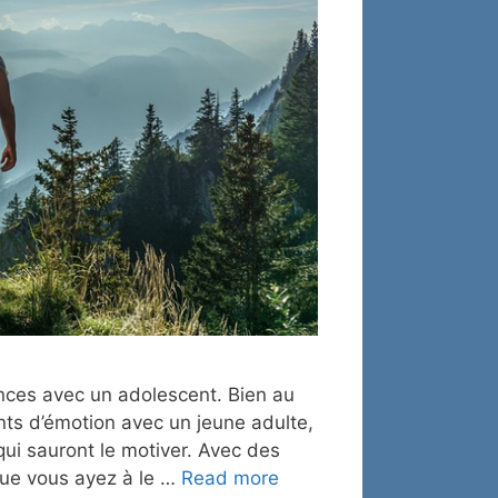
ances avec un adolescent. Bien au
ts d’émotion avec un jeune adulte,
 qui sauront le motiver. Avec des
que vous ayez à le …
Read more