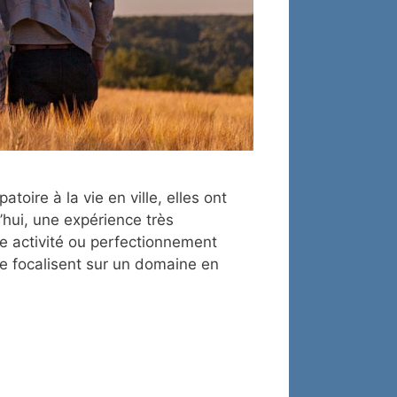
oire à la vie en ville, elles ont
’hui, une expérience très
lle activité ou perfectionnement
e focalisent sur un domaine en