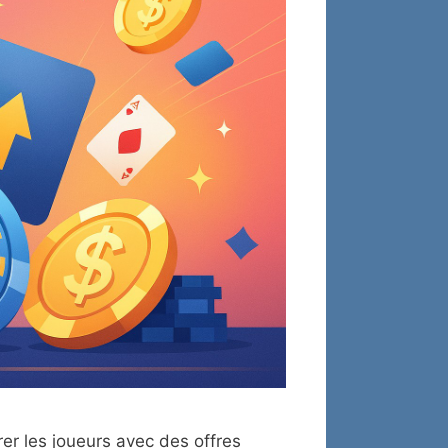
rer les joueurs avec des offres