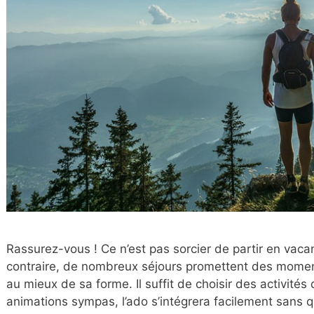
Rassurez-vous ! Ce n’est pas sorcier de partir en vac
contraire, de nombreux séjours promettent des momen
au mieux de sa forme. Il suffit de choisir des activités
animations sympas, l’ado s’intégrera facilement sans 