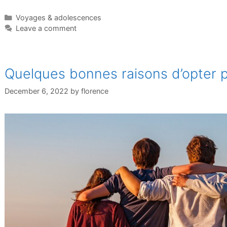
Categories
Voyages & adolescences
Leave a comment
Quelques bonnes raisons d’opter p
December 6, 2022
by
florence